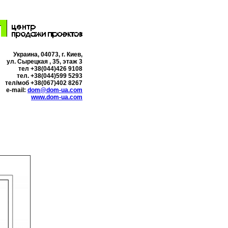
Украина, 04073, г. Киев,
ул. Сырецкая , 35, этаж 3
тел +38(044)426 9108
тел. +38(044)599 5293
тел/моб +38(067)402 8267
e-mail:
dom@dom-ua.com
www.dom-ua.com