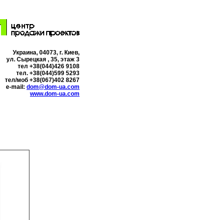
Украина, 04073, г. Киев,
ул. Сырецкая , 35, этаж 3
тел +38(044)426 9108
тел. +38(044)599 5293
тел/моб +38(067)402 8267
e-mail:
dom@dom-ua.com
www.dom-ua.com