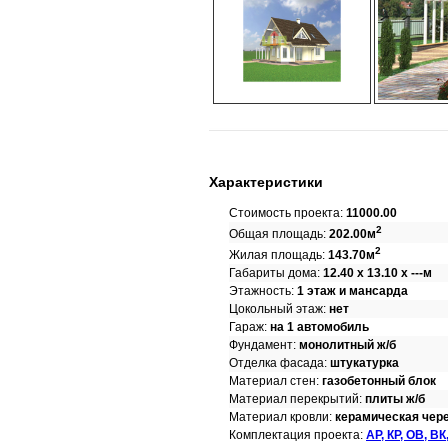
Характеристики
Стоимость проекта:
11000.00
2
Общая площадь:
202.00м
2
Жилая площадь:
143.70м
Габариты дома:
12.40 x 13.10 x ---м
Этажность:
1 этаж и мансарда
Цокольный этаж:
нет
Гараж:
на 1 автомобиль
Фундамент:
монолитный ж/б
Отделка фасада:
штукатурка
Материал стен:
газобетонный блок
Материал перекрытий:
плиты ж/б
Материал кровли:
керамическая чер
Комплектация проекта:
АР, КР, ОВ, ВК