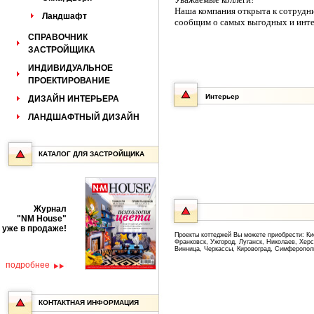
Наша компания открыта к сотрудн
Ландшафт
сообщим о самых выгодных и инт
СПРАВОЧНИК
ЗАСТРОЙЩИКА
ИНДИВИДУАЛЬНОЕ
ПРОЕКТИРОВАНИЕ
Интерьер
ДИЗАЙН ИНТЕРЬЕРА
ЛАНДШАФТНЫЙ ДИЗАЙН
КАТАЛОГ ДЛЯ ЗАСТРОЙЩИКА
Журнал
"NM House"
уже в продаже!
Проекты коттеджей Вы можете приобрести: Ки
Франковск, Ужгород, Луганск, Николаев, Хер
Винница, Черкассы, Кировоград, Симферопол
подробнее
КОНТАКТНАЯ ИНФОРМАЦИЯ