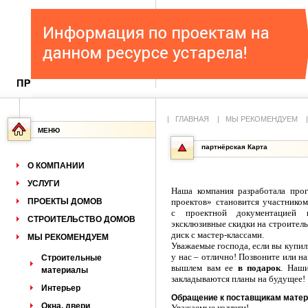
|
ГЛАВНАЯ
|
МЫ РЕКОМЕНДУЕМ
МЕНЮ
партнёрская Карта
О КОМПАНИИ
УСЛУГИ
Наша компания разработала про
ПРОЕКТЫ ДОМОВ
проектов» становится участнико
с проектной документацией п
СТРОИТЕЛЬСТВО ДОМОВ
эксклюзивные скидки на строитель
диск с мастер-классами.
МЫ РЕКОМЕНДУЕМ
Уважаемые господа, если вы купи
у нас – отлично! Позвоните или 
Строительные
вышлем вам ее
в подарок
. Наш
материалы
закладываются планы на будущее!
Интерьер
Обращение к поставщикам матер
Окна, двери
Уважаемые коллеги!