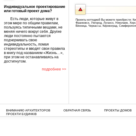
Индивидуальное проектирование
или готовый проект дома?
Есть люди, которые живут в
Проекты коттеджей Вы можете приобрести: Ки
этом мире по общим правилам,
Франковск, Ужгород, Луганск, Николаев, Хер
Винница, Черкассы, Кировоград, Симферопол
пользуясь типичными вещами, не
меняя ничего вокруг себя. Другие
люди постоянно пытаются
подчеркивать свою
индивидуальность, ломая
стереотипы и вводят свои правила
в книгу под названием «Жизнь…»,
при этом не останавливаясь на
достигнутом.
подробнее >>
ВНИМАНИЮ АРХИТЕКТОРОВ
ОБРАТНАЯ СВЯЗЬ
ПРОЕКТЫ ДОМОВ
ПРОЕКТИ БУДИНКІВ