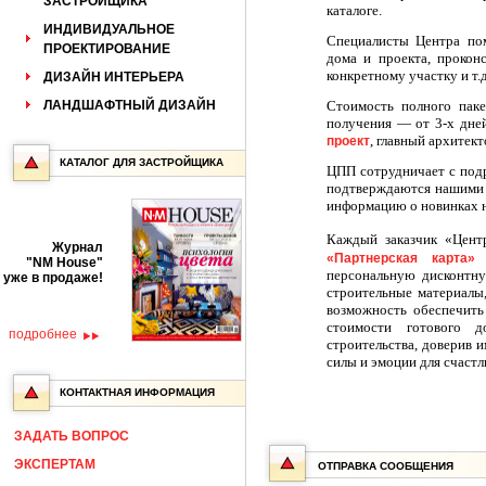
ЗАСТРОЙЩИКА
каталоге.
ИНДИВИДУАЛЬНОЕ
Специалисты Центра по
ПРОЕКТИРОВАНИЕ
дома и проекта, прокон
конкретному участку и т.д
ДИЗАЙН ИНТЕРЬЕРА
ЛАНДШАФТНЫЙ ДИЗАЙН
Стоимость полного паке
получения — от 3-х дней
,
главный архитект
проект
КАТАЛОГ ДЛЯ ЗАСТРОЙЩИКА
ЦПП
сотрудничает с под
подтверждаются нашими
информацию о новинках н
Каждый заказчик «Цент
Журнал
«Партнерская карта»
"NM House"
персональную дисконтну
уже в продаже!
строительные материалы
возможность обеспечит
стоимости готового 
подробнее
строительства, доверив 
силы и эмоции для счастл
КОНТАКТНАЯ ИНФОРМАЦИЯ
ЗАДАТЬ ВОПРОС
ЭКСПЕРТАМ
ОТПРАВКА СООБЩЕНИЯ