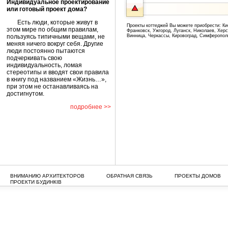
Индивидуальное проектирование
или готовый проект дома?
Есть люди, которые живут в
Проекты коттеджей Вы можете приобрести: Ки
этом мире по общим правилам,
Франковск, Ужгород, Луганск, Николаев, Хер
пользуясь типичными вещами, не
Винница, Черкассы, Кировоград, Симферопол
меняя ничего вокруг себя. Другие
люди постоянно пытаются
подчеркивать свою
индивидуальность, ломая
стереотипы и вводят свои правила
в книгу под названием «Жизнь…»,
при этом не останавливаясь на
достигнутом.
подробнее >>
ВНИМАНИЮ АРХИТЕКТОРОВ
ОБРАТНАЯ СВЯЗЬ
ПРОЕКТЫ ДОМОВ
ПРОЕКТИ БУДИНКІВ