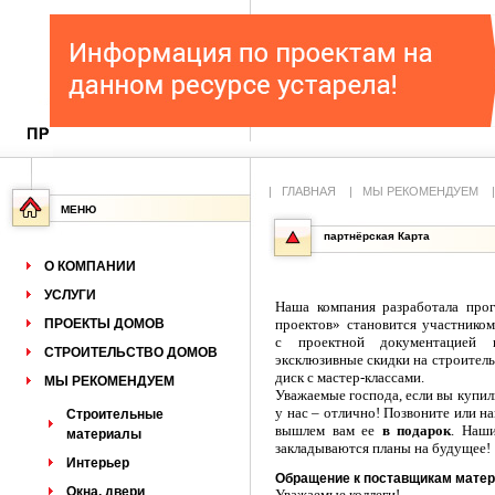
|
ГЛАВНАЯ
|
МЫ РЕКОМЕНДУЕМ
МЕНЮ
партнёрская Карта
О КОМПАНИИ
УСЛУГИ
Наша компания разработала про
ПРОЕКТЫ ДОМОВ
проектов» становится участнико
с проектной документацией п
СТРОИТЕЛЬСТВО ДОМОВ
эксклюзивные скидки на строитель
диск с мастер-классами.
МЫ РЕКОМЕНДУЕМ
Уважаемые господа, если вы купи
у нас – отлично! Позвоните или 
Строительные
вышлем вам ее
в подарок
. Наш
материалы
закладываются планы на будущее!
Интерьер
Обращение к поставщикам матер
Окна, двери
Уважаемые коллеги!