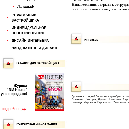
Наша компания открыта к сотрудн
Ландшафт
сообщим о самых выгодных и инт
СПРАВОЧНИК
ЗАСТРОЙЩИКА
ИНДИВИДУАЛЬНОЕ
ПРОЕКТИРОВАНИЕ
Интерьер
ДИЗАЙН ИНТЕРЬЕРА
ЛАНДШАФТНЫЙ ДИЗАЙН
КАТАЛОГ ДЛЯ ЗАСТРОЙЩИКА
Журнал
"NM House"
уже в продаже!
Проекты коттеджей Вы можете приобрести: Ки
Франковск, Ужгород, Луганск, Николаев, Хер
Винница, Черкассы, Кировоград, Симферопол
подробнее
КОНТАКТНАЯ ИНФОРМАЦИЯ