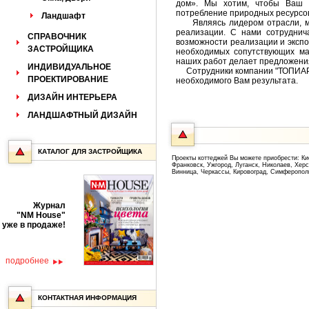
дом». Мы хотим, чтобы Ваш 
потребление природных ресурсо
Ландшафт
Являясь лидером отрасли, мы 
реализации. С нами сотруднич
СПРАВОЧНИК
возможности реализации и экспо
ЗАСТРОЙЩИКА
необходимых сопутствующих ма
наших работ делает предложени
ИНДИВИДУАЛЬНОЕ
Сотрудники компании "ТОПИАР" 
ПРОЕКТИРОВАНИЕ
необходимого Вам результата.
ДИЗАЙН ИНТЕРЬЕРА
ЛАНДШАФТНЫЙ ДИЗАЙН
КАТАЛОГ ДЛЯ ЗАСТРОЙЩИКА
Проекты коттеджей Вы можете приобрести: Ки
Франковск, Ужгород, Луганск, Николаев, Хер
Винница, Черкассы, Кировоград, Симферопол
Журнал
"NM House"
уже в продаже!
подробнее
КОНТАКТНАЯ ИНФОРМАЦИЯ