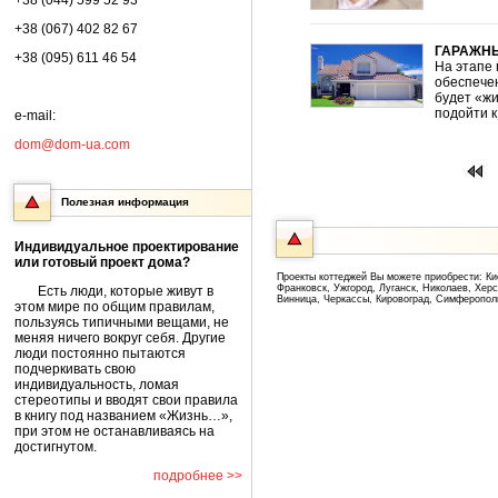
+38 (044) 599 52 93
+38 (067) 402 82 67
ГАРАЖН
+38 (095) 611 46 54
На этапе 
обеспечен
будет «жи
подойти к
e-mail:
dom@dom-ua.com
Полезная информация
Индивидуальное проектирование
или готовый проект дома?
Проекты коттеджей Вы можете приобрести: Ки
Франковск, Ужгород, Луганск, Николаев, Хер
Есть люди, которые живут в
Винница, Черкассы, Кировоград, Симферопол
этом мире по общим правилам,
пользуясь типичными вещами, не
меняя ничего вокруг себя. Другие
люди постоянно пытаются
подчеркивать свою
индивидуальность, ломая
стереотипы и вводят свои правила
в книгу под названием «Жизнь…»,
при этом не останавливаясь на
достигнутом.
подробнее >>