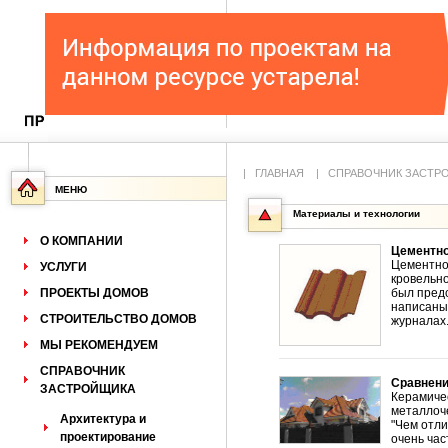
|
ГЛАВНАЯ
|
СПРАВОЧНИК ЗАСТР
МЕНЮ
Материалы и технологии
О КОМПАНИИ
Цементно
Цементно
УСЛУГИ
кровельно
ПРОЕКТЫ ДОМОВ
был предс
написаны
СТРОИТЕЛЬСТВО ДОМОВ
журналах
МЫ РЕКОМЕНДУЕМ
СПРАВОЧНИК
Сравнени
ЗАСТРОЙЩИКА
Керамиче
металлоч
Архитектура и
"Чем отл
проектирование
очень час