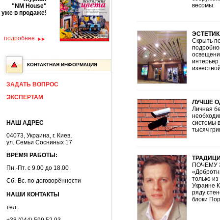
весомы.
"NM House"
уже в продаже!
ЭСТЕТИК
подробнее
Скрыть по
подробно
освещени
интерьер 
КОНТАКТНАЯ ИНФОРМАЦИЯ
известной
ЗАДАТЬ ВОПРОС
ЭКСПЕРТАМ
ЛУЧШЕ О
Личная б
необходим
НАШ АДРЕС
системы в
тысяч гри
04073, Украина, г. Киев,
ул. Семьи Сосниных 17
ВРЕМЯ РАБОТЫ:
ТРАДИЦИ
ПОЧЕМУ 
Пн.-Пт. с 9.00 до 18.00
«Добротн
только и
Сб.-Вс. по договорённости
Украине 
ряду сте
НАШИ КОНТАКТЫ
блоки По
тел.: