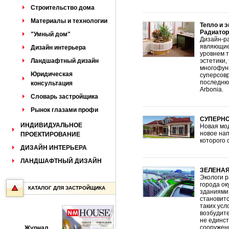
Строительство дома
Материалы и технологии
Тепло и 
Радиатор
"Умный дом"
Дизайн-р
являющие
Дизайн интерьера
уровнем т
Ландшафтный дизайн
эстетики,
многофун
Юридическая
суперсовр
последнюю
консультация
Arbonia.
Словарь застройщика
Рынок глазами профи
СУПЕРНОВ
ИНДИВИДУАЛЬНОЕ
Новая мод
новое на
ПРОЕКТИРОВАНИЕ
которого 
ДИЗАЙН ИНТЕРЬЕРА
ЛАНДШАФТНЫЙ ДИЗАЙН
ЗЕЛЕНА
Экологи 
города ок
КАТАЛОГ ДЛЯ ЗАСТРОЙЩИКА
зданиями 
становитс
таких ус
возбудите
не единст
сооружени
Журнал