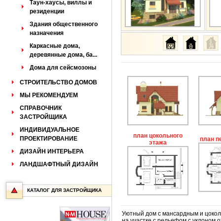
Таун-хаусы, виллы и
резиденции
Здания общественного
назначения
Каркасные дома,
деревянные дома, ба...
Дома для сейсмозоны
СТРОИТЕЛЬСТВО ДОМОВ
МЫ РЕКОМЕНДУЕМ
СПРАВОЧНИК
ЗАСТРОЙЩИКА
ИНДИВИДУАЛЬНОЕ
план цокольного
ПРОЕКТИРОВАНИЕ
план п
этажа
ДИЗАЙН ИНТЕРЬЕРА
ЛАНДШАФТНЫЙ ДИЗАЙН
КАТАЛОГ ДЛЯ ЗАСТРОЙЩИКА
Уютный дом с мансардным и цокол
на участке с рельефом с уклоном о