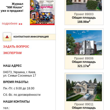
Журнал
"NM House"
уже в продаже!
Проект 89003
Общая площадь
2
188.98м
подробнее
КОНТАКТНАЯ ИНФОРМАЦИЯ
ЗАДАТЬ ВОПРОС
ЭКСПЕРТАМ
Проект 89006
Общая площадь
2
НАШ АДРЕС
321.17м
04073, Украина, г. Киев,
ул. Семьи Сосниных 17
ВРЕМЯ РАБОТЫ:
Пн.-Пт. с 9.00 до 18.00
Сб.-Вс. по договорённости
НАШИ КОНТАКТЫ
Проект 89011
Общая площадь
тел.: