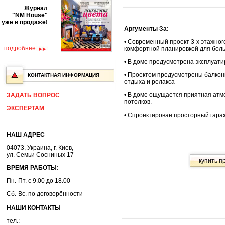
Журнал
"NM House"
уже в продаже!
Аргументы За:
• Современный проект 3-х этажног
подробнее
комфортной планировкой для бол
• В доме предусмотрена эксплуат
• Проектом предусмотрены балкон
КОНТАКТНАЯ ИНФОРМАЦИЯ
отдыха и релакса
• В доме ощущается приятная атмо
ЗАДАТЬ ВОПРОС
потолков.
ЭКСПЕРТАМ
• Спроектирован просторный гара
НАШ АДРЕС
04073, Украина, г. Киев,
ул. Семьи Сосниных 17
ВРЕМЯ РАБОТЫ:
Пн.-Пт. с 9.00 до 18.00
Сб.-Вс. по договорённости
НАШИ КОНТАКТЫ
тел.: