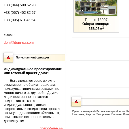
+38 (044) 599 52 93
+38 (067) 402 82 67
Проект 18007
+38 (095) 611 46 54
Общая площадь
2
358.05м
e-mail:
dom@dom-ua.com
Полезная информация
Индивидуальное проектирование
или готовый проект дома?
Есть люди, которые живут в
этом мире по общим правилам,
пользуясь типичными вещами, не
меняя ничего вокруг себя. Другие
люди постоянно пытаются
подчеркивать свою
индивидуальность, ломая
стереотипы и вводят свои правила
Проекты коттеджей Вы можете приобрести: Ки
в книгу под названием «Жизнь…»,
Николаев, Херсон, Запорожье, Полтава, Ров
при этом не останавливаясь на
достигнутом.
подробнее >>