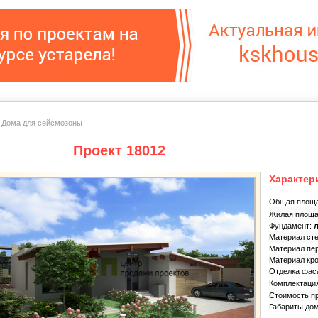
|
Дома для сейсмозоны
Проект 18012
Характер
Общая площ
Жилая площ
Фундамент:
Материал ст
Материал пе
Материал кр
Отделка фас
Комплектаци
Стоимость п
Габариты до