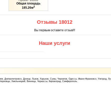
Проект 18006
Общая площадь
2
185.26м
Отзывы 18012
Вы первым оставите отзыв!!!
Наши услуги
ев, Днепропетровск, Донецк, Львов, Харьков, Сумы, Чернигов, Одесса, Ивано-Франковск, Ужгород, Лу
 Черновцы, Хмельницкий, Винница, Черкассы, Кировоград, Симферополь.