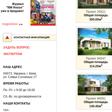
Журнал
"NM House"
уже в продаже!
Проект 25621
Общая площадь
2
300.00м
подробнее
КОНТАКТНАЯ ИНФОРМАЦИЯ
ЗАДАТЬ ВОПРОС
ЭКСПЕРТАМ
Проект 94047
Общая площадь
2
114.20м
НАШ АДРЕС
04073, Украина, г. Киев,
ул. Семьи Сосниных 17
ВРЕМЯ РАБОТЫ:
Пн.-Пт. с 9.00 до 18.00
Сб.-Вс. по договорённости
Проект 94081
Общая площадь
НАШИ КОНТАКТЫ
2
140.40м
тел.: