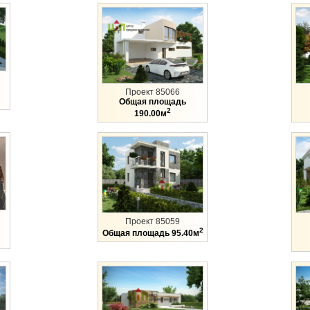
Проект 85066
Общая площадь
2
190.00м
Проект 85059
2
Общая площадь 95.40м