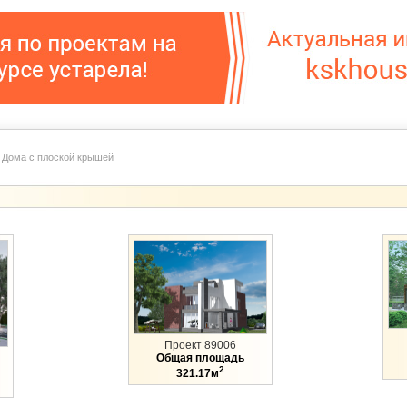
|
Дома с плоской крышей
Проект 89006
Общая площадь
2
321.17м