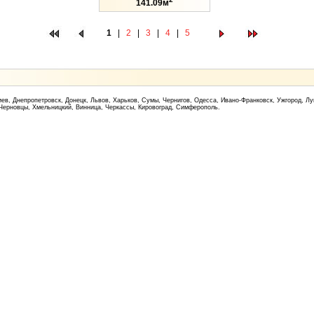
141.09м
1
|
2
|
3
|
4
|
5
ев, Днепропетровск, Донецк, Львов, Харьков, Сумы, Чернигов, Одесса, Ивано-Франковск, Ужгород, Лу
 Черновцы, Хмельницкий, Винница, Черкассы, Кировоград, Симферополь.